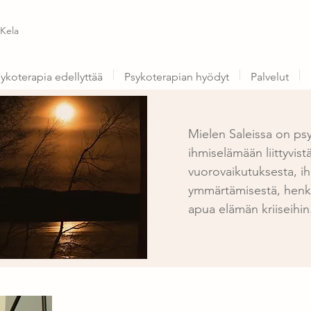
 Kela
ykoterapia edellyttää
Psykoterapian hyödyt
Palvelut
Mielen Saleissa on ps
ihmiselämään liittyvist
vuorovaikutuksesta, ih
ymmärtämisestä, henki
apua elämän kriiseihin