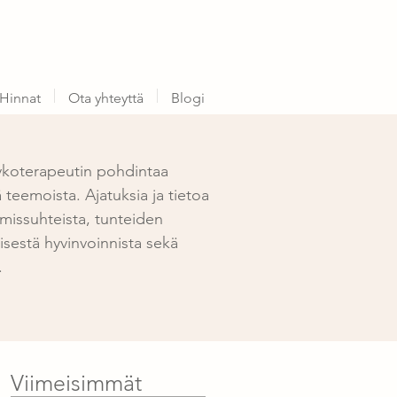
Hinnat
Ota yhteyttä
Blogi
ykoterapeutin pohdintaa
ä teemoista. Ajatuksia ja tietoa
missuhteista, tunteiden
sestä hyvinvoinnista sekä
.
Viimeisimmät