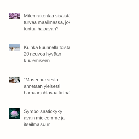
Miten rakentaa sisäistä
turvaa maailmassa, joka
tuntuu hajoavan?
Kuinka kuunnella toista:
20 neuvoa hyvään
kuulemiseen
”Masennuksesta
annetaan yleisesti
harhaanjohtavaa tietoa”
Symbolisaatiokyky:
avain mieleemme ja
itseilmaisuun