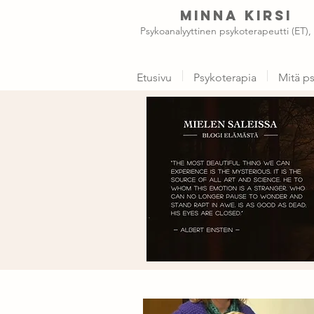
MINNA KIRSI
Psykoanalyyttinen psykoterapeutti (ET),
Etusivu
Psykoterapia
Mitä ps