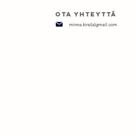
OTA YHteyttä
minna.kirsi(a)gmail.com