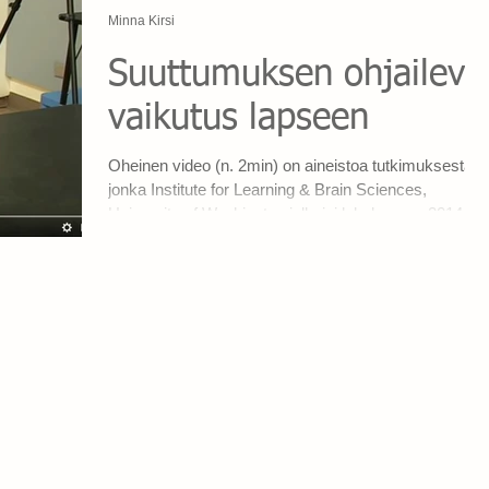
Minna Kirsi
Suuttumuksen ohjaileva
vaikutus lapseen
Oheinen video (n. 2min) on aineistoa tutkimuksesta,
jonka Institute for Learning & Brain Sciences,
University of Washington julkaisi lokakuussa 2014
alan lehdessä Journal of Cognitive Development.
Tutkimus osoitti, että reilun vuoden ikäiset (15kk)
lapset pystyvät tunnistamaan aikuisten välisen
suuttumuksen ja käyttävät tietoa oman
käyttäytymisensä säätelyssä. Taaperoikäiset, jotka
katsovat aikuisten ilmaisevan voimakasta
erimielisyyttä, käyttävät saamaansa emotionaalista i