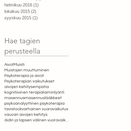
helmikuu 2016
(1)
1 päivitys
lokakuu 2015
(2)
2 päivitystä
syyskuu 2015
(1)
1 päivitys
Hae tagien
perusteella
Aivot
Muisti
Muistojen muuttuminen
Psykoterapia ja aivot
Psykoterapian vaikutukset
aivojen kehitys
empatia
kognitiivinen terapia
laiminlyönti
masennus
masennuslääkkeet
psykoanalyyttinen psykoterapia
tavistock
varhainen vuorovaikutus
vauvan aivojen kehitys
äidin ja lapsen välinen vuorovaikutus