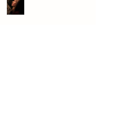
Löydä ikuisuus: 16 keinoa siihen!
Vallan nälkä – kun valta alkaa hallita
ihmistä
Epärehellisyys ja sen kohtaaminen
parisuhteessa
Miten rakentaa sisäistä turvaa
maailmassa, joka tuntuu hajoavan?