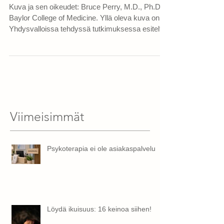
kehitykseen
Kuva ja sen oikeudet: Bruce Perry, M.D., Ph.D.
Baylor College of Medicine. Yllä oleva kuva on
Yhdysvalloissa tehdyssä tutkimuksessa esitelty
kuva kahden kolmivuotiaan lapsen aivoista.
Kuten kuvasta käy ilmi, vasemmalla olevat aivot
ovat selvästi oikeanpuoleisia suuremmat.
Vasemmanpuoleisissa on myös huomattavasti
vähemmän tummia läiskiä ja alueita. Neurologien
mukaan kuvassa näkyvät aivojen erot ovat
huomattavia sekä järkyttäviä. Oikeanpuoleisista
Viimeisimmät
aivoista puuttuu joitain
Psykoterapia ei ole asiakaspalvelua