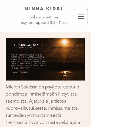
MINNA KIRSI
Psykoanalyyttinen
psykoterapeutti (ET), Kela
Mielen Saleissa on psykoterapeutin
pohdintaa ihmiselämään liittyvistä
teemoista. Ajatuksia ja tietoa
vuorovaikutuksesta, ihmissuhteista,
tunteiden ymmärtämisestä,
henkisestä hyvinvoinnista sekä apua